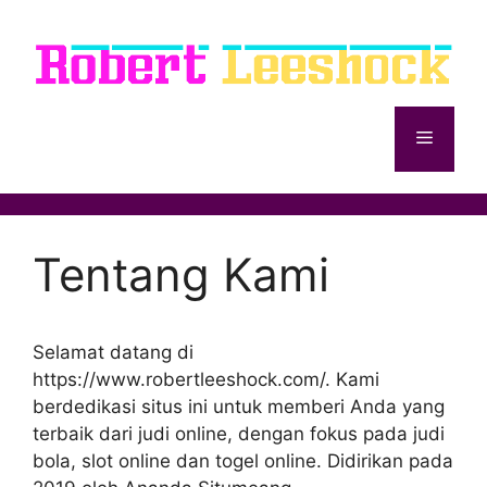
Langsung
ke
isi
Menu
Tentang Kami
Selamat datang di
https://www.robertleeshock.com/. Kami
berdedikasi situs ini untuk memberi Anda yang
terbaik dari judi online, dengan fokus pada judi
bola, slot online dan togel online. Didirikan pada