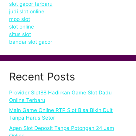
slot gacor terbaru
judi slot online
mpo slot
slot online
situs slot
bandar slot gacor
Recent Posts
Provider Slot88 Hadirkan Game Slot Dadu
Online Terbaru
Main Game Online RTP Slot Bisa Bikin Duit
Tanpa Harus Setor
Agen Slot Deposit Tanpa Potongan 24 Jam
Online