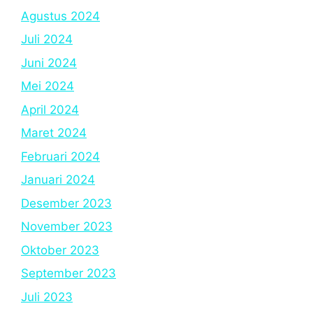
Agustus 2024
Juli 2024
Juni 2024
Mei 2024
April 2024
Maret 2024
Februari 2024
Januari 2024
Desember 2023
November 2023
Oktober 2023
September 2023
Juli 2023