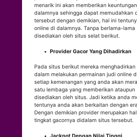
menarik ini akan memberikan keuntungan
dalamnya sehingga dapat memudahkan dal
tersebut dengan demikian, hal ini tentun
online di dalamnya. Tanpa berlama-lama 
disediakan oleh situs selat berikut.
Provider Gacor Yang Dihadirkan
Pada situs berikut mereka menghadirkan
dalam melakukan permainan judi online d
setiap kemenangan yang anda akan merai
satu lembaga yang memberikan ataupun m
disediakan oleh situs. Jadi ketika anda 
tentunya anda akan berkaitan dengan erat
Dengan demikian provider merupakan hal 
tingkat gacornya didalam situs tersebut.
Jackpot Dengan Nilai Tinggi