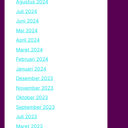
Agustus 2024
Juli 2024
Juni 2024
Mei 2024
April 2024
Maret 2024
Februari 2024
Januari 2024
Desember 2023
November 2023
Oktober 2023
September 2023
Juli 2023
Maret 2023