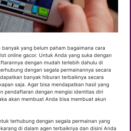
ne banyak yang belum paham bagaimana cara
lot online gacor. Untuk Anda yang suka dengan
aftarannya dengan mudah terlebih dahulu di
t terhubung dengan segala permainannya secara
apatkan banyak hiburan terbaiknya secara
apan saja. Agar bisa mendapatkan hasil yang
n pendaftaran dengan mengisi identitas diri
s maka akan membuat Anda bisa membuat akun
tuk terhubung dengan segala permainan yang
sekarang di dalam agen terbaiknya dan disini Anda