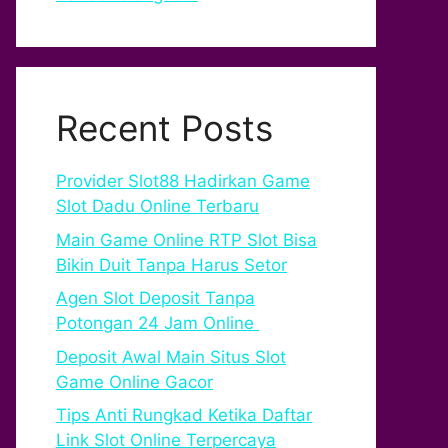
Recent Posts
Provider Slot88 Hadirkan Game
Slot Dadu Online Terbaru
Main Game Online RTP Slot Bisa
Bikin Duit Tanpa Harus Setor
Agen Slot Deposit Tanpa
Potongan 24 Jam Online
Deposit Awal Main Situs Slot
Game Online Gacor
Tips Anti Rungkad Ketika Daftar
Link Slot Online Terpercaya