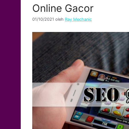
Online Gacor
01/10/2021
oleh
Ray Mechanic