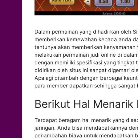
Dalam permainan yang dihadirkan oleh Sit
memberikan kemewahan kepada anda dari
tentunya akan memberikan kenyamanan y
melakukan permainan judi online di dalam
dengan memiliki spesifikasi yang tingkat
didirikan oleh situs ini sangat digemari 
Apalagi ditambah dengan berbagai keun
para member dapatkan sehingga sangat 
Berikut Hal Menarik 
Terdapat beragam hal menarik yang disedi
jaringan. Anda bisa mendapatkannya deng
penambahan biaya untuk mendapatkan berb