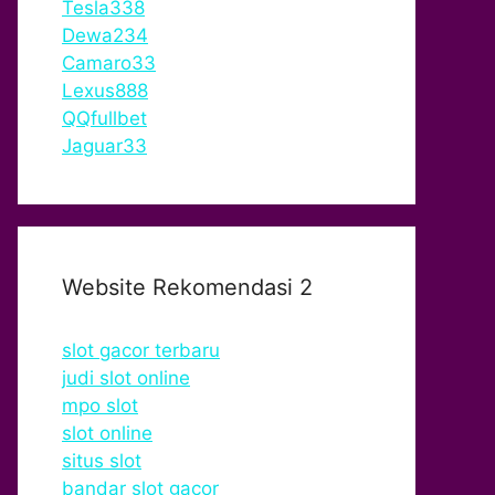
Tesla338
Dewa234
Camaro33
Lexus888
QQfullbet
Jaguar33
Website Rekomendasi 2
slot gacor terbaru
judi slot online
mpo slot
slot online
situs slot
bandar slot gacor