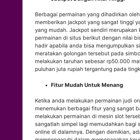
Berbagai permainan yang dihadirkan oleh 
memberikan jackpot yang sangat tinggi y
yang mudah. Jackpot sendiri merupakan 
permainan di situs berikut dengan nilai b
hadir apabila anda bisa mengumpulkan s
meratakan golongan tersebut pada simbol
melakukan taruhan sebesar rp50.000 ma
puluhan juta rupiah tergantung pada ting
Fitur Mudah Untuk Menang
Ketika anda melakukan permainan judi onl
menemukan berbagai fitur yang sangat 
melakukan permainan di mesin slot tersebu
sangatlah simpel lagi memudahkan bagi 
online di dalamnya. Dengan demikian, ada
mempengaruhi dalam memenangkan keunt