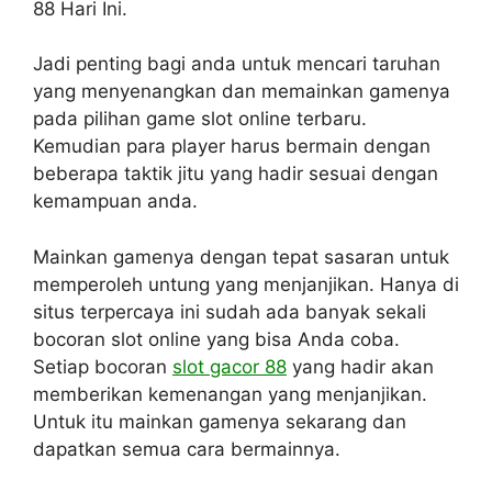
88
Hari Ini.
Jadi penting bagi anda untuk mencari taruhan
yang menyenangkan dan memainkan gamenya
pada pilihan game slot online terbaru.
Kemudian para player harus bermain dengan
beberapa taktik jitu yang hadir sesuai dengan
kemampuan anda.
Mainkan gamenya dengan tepat sasaran untuk
memperoleh untung yang menjanjikan. Hanya di
situs terpercaya ini sudah ada banyak sekali
bocoran slot online yang bisa Anda coba.
Setiap bocoran
slot gacor 88
yang hadir akan
memberikan kemenangan yang menjanjikan.
Untuk itu mainkan gamenya sekarang dan
dapatkan semua cara bermainnya.