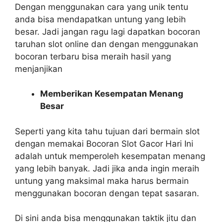
Dengan menggunakan cara yang unik tentu
anda bisa mendapatkan untung yang lebih
besar. Jadi jangan ragu lagi dapatkan bocoran
taruhan slot online dan dengan menggunakan
bocoran terbaru bisa meraih hasil yang
menjanjikan
Memberikan Kesempatan Menang
Besar
Seperti yang kita tahu tujuan dari bermain slot
dengan memakai Bocoran Slot Gacor Hari Ini
adalah untuk memperoleh kesempatan menang
yang lebih banyak. Jadi jika anda ingin meraih
untung yang maksimal maka harus bermain
menggunakan bocoran dengan tepat sasaran.
Di sini anda bisa menggunakan taktik jitu dan