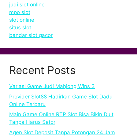
judi slot online
mpo slot
slot online
situs slot
bandar slot gacor
Recent Posts
Variasi Game Judi Mahjong Wins 3
Provider Slot88 Hadirkan Game Slot Dadu
Online Terbaru
Main Game Online RTP Slot Bisa Bikin Duit
Tanpa Harus Setor
Agen Slot Deposit Tanpa Potongan 24 Jam