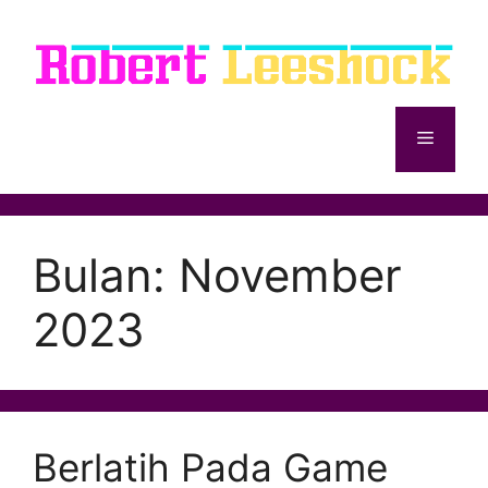
Langsung
ke
isi
Menu
Bulan:
November
2023
Berlatih Pada Game