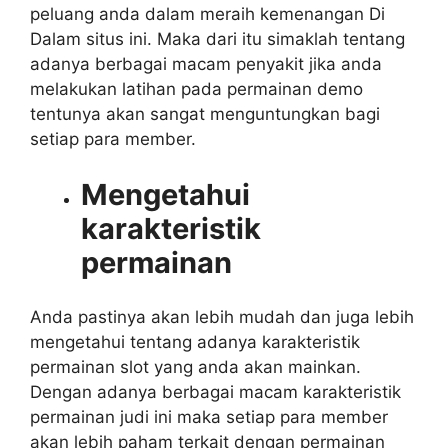
peluang anda dalam meraih kemenangan Di
Dalam situs ini. Maka dari itu simaklah tentang
adanya berbagai macam penyakit jika anda
melakukan latihan pada permainan demo
tentunya akan sangat menguntungkan bagi
setiap para member.
Mengetahui
karakteristik
permainan
Anda pastinya akan lebih mudah dan juga lebih
mengetahui tentang adanya karakteristik
permainan slot yang anda akan mainkan.
Dengan adanya berbagai macam karakteristik
permainan judi ini maka setiap para member
akan lebih paham terkait dengan permainan