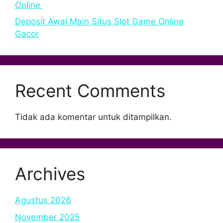
Online
Deposit Awal Main Situs Slot Game Online
Gacor
Recent Comments
Tidak ada komentar untuk ditampilkan.
Archives
Agustus 2026
November 2025