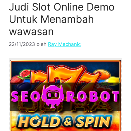
Judi Slot Online Demo
Untuk Menambah
wawasan
22/11/2023
oleh
Ray Mechanic