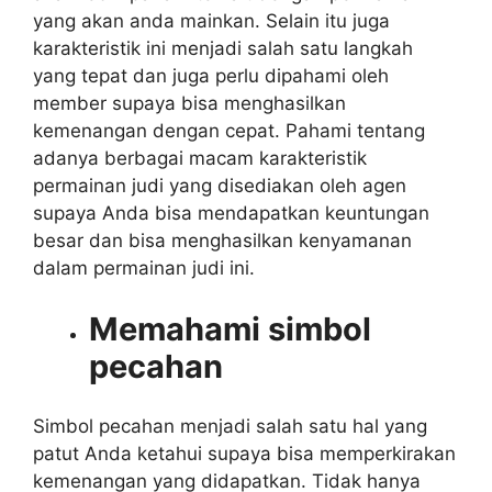
yang akan anda mainkan. Selain itu juga
karakteristik ini menjadi salah satu langkah
yang tepat dan juga perlu dipahami oleh
member supaya bisa menghasilkan
kemenangan dengan cepat. Pahami tentang
adanya berbagai macam karakteristik
permainan judi yang disediakan oleh agen
supaya Anda bisa mendapatkan keuntungan
besar dan bisa menghasilkan kenyamanan
dalam permainan judi ini.
Memahami simbol
pecahan
Simbol pecahan menjadi salah satu hal yang
patut Anda ketahui supaya bisa memperkirakan
kemenangan yang didapatkan. Tidak hanya