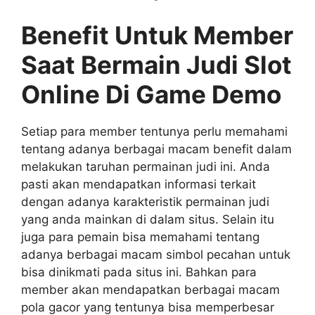
Benefit Untuk Member
Saat Bermain Judi Slot
Online Di Game Demo
Setiap para member tentunya perlu memahami
tentang adanya berbagai macam benefit dalam
melakukan taruhan permainan judi ini. Anda
pasti akan mendapatkan informasi terkait
dengan adanya karakteristik permainan judi
yang anda mainkan di dalam situs. Selain itu
juga para pemain bisa memahami tentang
adanya berbagai macam simbol pecahan untuk
bisa dinikmati pada situs ini. Bahkan para
member akan mendapatkan berbagai macam
pola gacor yang tentunya bisa memperbesar