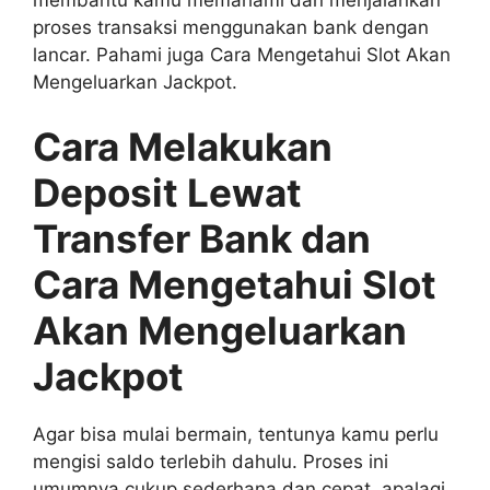
proses transaksi menggunakan bank dengan
lancar. Pahami juga Cara Mengetahui Slot Akan
Mengeluarkan Jackpot.
Cara Melakukan
Deposit Lewat
Transfer Bank dan
Cara Mengetahui Slot
Akan Mengeluarkan
Jackpot
Agar bisa mulai bermain, tentunya kamu perlu
mengisi saldo terlebih dahulu. Proses ini
umumnya cukup sederhana dan cepat, apalagi