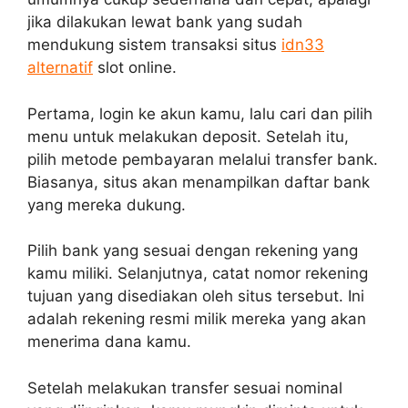
jika dilakukan lewat bank yang sudah
mendukung sistem transaksi situs
idn33
alternatif
slot online.
Pertama, login ke akun kamu, lalu cari dan pilih
menu untuk melakukan deposit. Setelah itu,
pilih metode pembayaran melalui transfer bank.
Biasanya, situs akan menampilkan daftar bank
yang mereka dukung.
Pilih bank yang sesuai dengan rekening yang
kamu miliki. Selanjutnya, catat nomor rekening
tujuan yang disediakan oleh situs tersebut. Ini
adalah rekening resmi milik mereka yang akan
menerima dana kamu.
Setelah melakukan transfer sesuai nominal