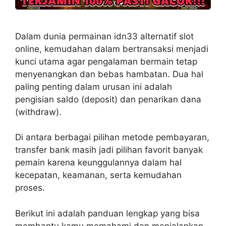
Dalam dunia permainan idn33 alternatif slot
online, kemudahan dalam bertransaksi menjadi
kunci utama agar pengalaman bermain tetap
menyenangkan dan bebas hambatan. Dua hal
paling penting dalam urusan ini adalah
pengisian saldo (deposit) dan penarikan dana
(withdraw).
Di antara berbagai pilihan metode pembayaran,
transfer bank masih jadi pilihan favorit banyak
pemain karena keunggulannya dalam hal
kecepatan, keamanan, serta kemudahan
proses.
Berikut ini adalah panduan lengkap yang bisa
membantu kamu memahami dan menjalankan