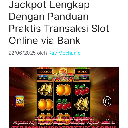
Jackpot Lengkap
Dengan Panduan
Praktis Transaksi Slot
Online via Bank
22/06/2025
oleh
Ray Mechanic