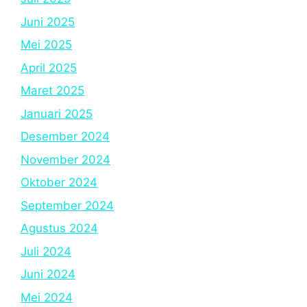
Juni 2025
Mei 2025
April 2025
Maret 2025
Januari 2025
Desember 2024
November 2024
Oktober 2024
September 2024
Agustus 2024
Juli 2024
Juni 2024
Mei 2024