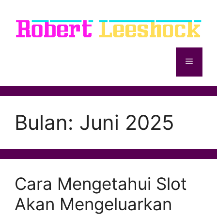
Langsung
ke
isi
Menu
Bulan:
Juni 2025
Cara Mengetahui Slot
Akan Mengeluarkan