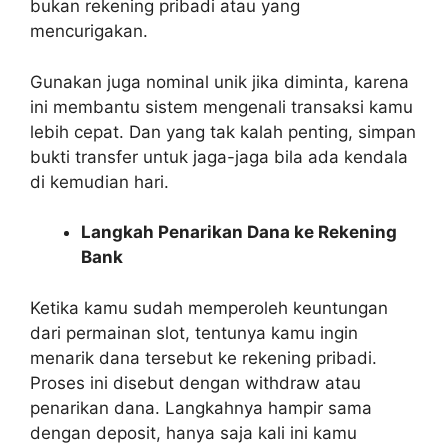
bukan rekening pribadi atau yang
mencurigakan.
Gunakan juga nominal unik jika diminta, karena
ini membantu sistem mengenali transaksi kamu
lebih cepat. Dan yang tak kalah penting, simpan
bukti transfer untuk jaga-jaga bila ada kendala
di kemudian hari.
Langkah Penarikan Dana ke Rekening
Bank
Ketika kamu sudah memperoleh keuntungan
dari permainan slot, tentunya kamu ingin
menarik dana tersebut ke rekening pribadi.
Proses ini disebut dengan withdraw atau
penarikan dana. Langkahnya hampir sama
dengan deposit, hanya saja kali ini kamu