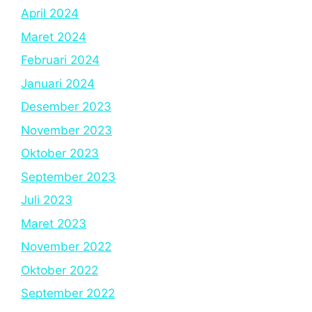
April 2024
Maret 2024
Februari 2024
Januari 2024
Desember 2023
November 2023
Oktober 2023
September 2023
Juli 2023
Maret 2023
November 2022
Oktober 2022
September 2022