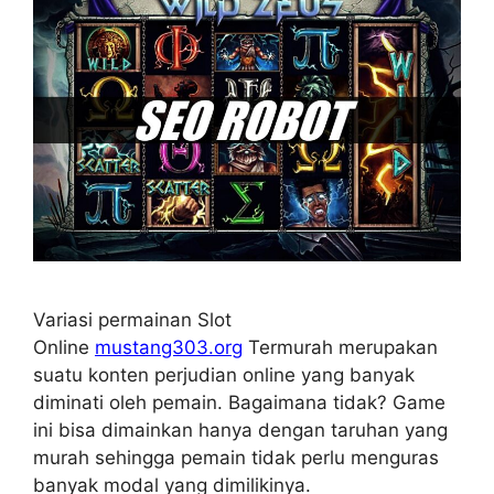
Variasi permainan Slot
Online
mustang303.org
Termurah merupakan
suatu konten perjudian online yang banyak
diminati oleh pemain. Bagaimana tidak? Game
ini bisa dimainkan hanya dengan taruhan yang
murah sehingga pemain tidak perlu menguras
banyak modal yang dimilikinya.