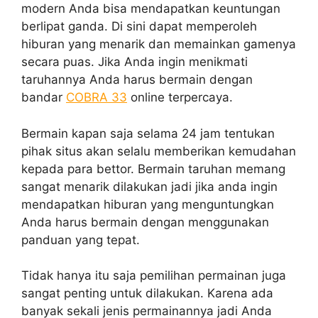
modern Anda bisa mendapatkan keuntungan
berlipat ganda. Di sini dapat memperoleh
hiburan yang menarik dan memainkan gamenya
secara puas. Jika Anda ingin menikmati
taruhannya Anda harus bermain dengan
bandar
COBRA 33
online terpercaya.
Bermain kapan saja selama 24 jam tentukan
pihak situs akan selalu memberikan kemudahan
kepada para bettor. Bermain taruhan memang
sangat menarik dilakukan jadi jika anda ingin
mendapatkan hiburan yang menguntungkan
Anda harus bermain dengan menggunakan
panduan yang tepat.
Tidak hanya itu saja pemilihan permainan juga
sangat penting untuk dilakukan. Karena ada
banyak sekali jenis permainannya jadi Anda