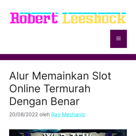
Langsung
ke
isi
Menu
Alur Memainkan Slot
Online Termurah
Dengan Benar
20/08/2022
oleh
Ray Mechanic