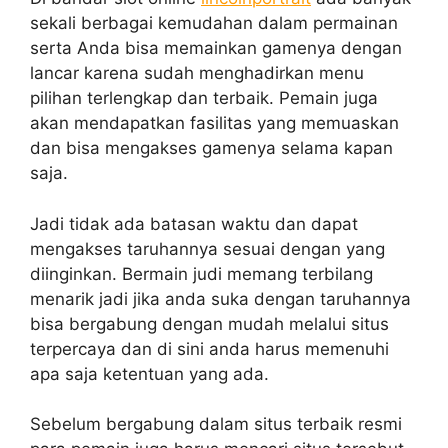
sekali berbagai kemudahan dalam permainan
serta Anda bisa memainkan gamenya dengan
lancar karena sudah menghadirkan menu
pilihan terlengkap dan terbaik. Pemain juga
akan mendapatkan fasilitas yang memuaskan
dan bisa mengakses gamenya selama kapan
saja.
Jadi tidak ada batasan waktu dan dapat
mengakses taruhannya sesuai dengan yang
diinginkan. Bermain judi memang terbilang
menarik jadi jika anda suka dengan taruhannya
bisa bergabung dengan mudah melalui situs
terpercaya dan di sini anda harus memenuhi
apa saja ketentuan yang ada.
Sebelum bergabung dalam situs terbaik resmi