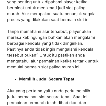
yang penting untuk dipahami player ketika
berminat untuk menikmati judi slot paling
murah. Alur merupakan suatu penunjuk segala
proses yang dilakukan saat bermain slot ini.
Tanpa memahami alur tersebut, player akan
merasa kebingungan bahkan akan mengalami
berbagai kendala yang tidak diinginkan.
Pastinya anda tidak ingin mengalami kendala
tersebut bukan? Untuk itu pastikan anda
mengetahui alur permainan ketika tertarik untuk
memulai bermain slot paling murah ini.
Memilih Judul Secara Tepat
Alur yang pertama yaitu anda perlu memilih
judul permainan slot secara tepat. Saat ini
permainan termurah telah dihadirkan dan