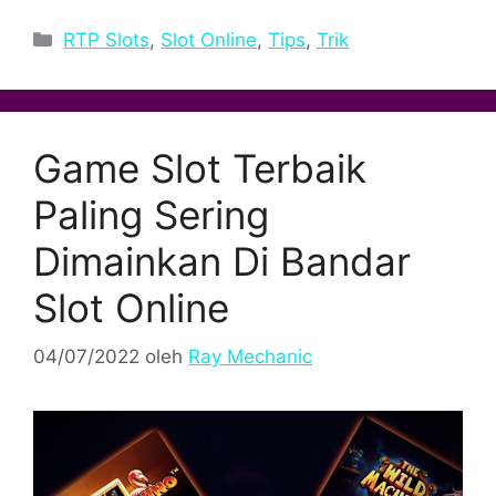
Kategori
RTP Slots
,
Slot Online
,
Tips
,
Trik
Game Slot Terbaik
Paling Sering
Dimainkan Di Bandar
Slot Online
04/07/2022
oleh
Ray Mechanic