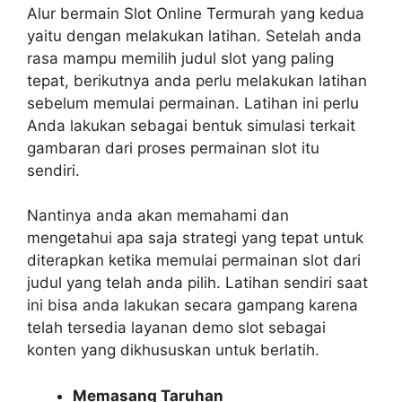
Alur bermain Slot Online Termurah yang kedua
yaitu dengan melakukan latihan. Setelah anda
rasa mampu memilih judul slot yang paling
tepat, berikutnya anda perlu melakukan latihan
sebelum memulai permainan. Latihan ini perlu
Anda lakukan sebagai bentuk simulasi terkait
gambaran dari proses permainan slot itu
sendiri.
Nantinya anda akan memahami dan
mengetahui apa saja strategi yang tepat untuk
diterapkan ketika memulai permainan slot dari
judul yang telah anda pilih. Latihan sendiri saat
ini bisa anda lakukan secara gampang karena
telah tersedia layanan demo slot sebagai
konten yang dikhususkan untuk berlatih.
Memasang Taruhan