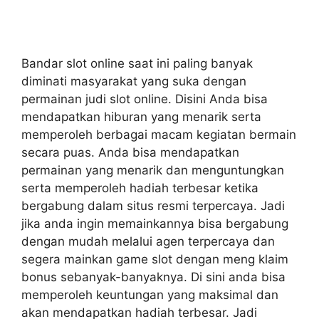
Bandar slot online saat ini paling banyak
diminati masyarakat yang suka dengan
permainan judi slot online. Disini Anda bisa
mendapatkan hiburan yang menarik serta
memperoleh berbagai macam kegiatan bermain
secara puas. Anda bisa mendapatkan
permainan yang menarik dan menguntungkan
serta memperoleh hadiah terbesar ketika
bergabung dalam situs resmi terpercaya. Jadi
jika anda ingin memainkannya bisa bergabung
dengan mudah melalui agen terpercaya dan
segera mainkan game slot dengan meng klaim
bonus sebanyak-banyaknya. Di sini anda bisa
memperoleh keuntungan yang maksimal dan
akan mendapatkan hadiah terbesar. Jadi