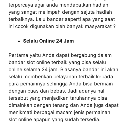
terpercaya agar anda mendapatkan hadiah
yang sangat melimpah dengan sejuta hadiah
terbaiknya. Lalu bandar seperti apa yang saat
ini cocok digunakan oleh banyak masyarakat ?
Selalu Online 24 Jam
Pertama yaitu Anda dapat bergabung dalam
bandar slot online terbaik yang bisa selalu
online selama 24 jam. Biasanya bandar ini akan
selalu memberikan pelayanan terbaik kepada
para pemainnya sehingga Anda bisa bermain
dengan puas dan bebas. Jadi adanya hal
tersebut yang menjadikan taruhannya bisa
dimainkan dengan tenang dan Anda juga dapat
menikmati berbagai macam jenis permainan
slot online apapun yang sudah tersedia.