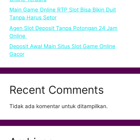
Main Game Online RTP Slot Bisa Bikin Duit
Tanpa Harus Setor
Agen Slot Deposit Tanpa Potongan 24 Jam
Online
Deposit Awal Main Situs Slot Game Online
Gacor
Recent Comments
Tidak ada komentar untuk ditampilkan.