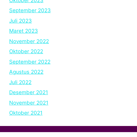
Oktober 2023
September 2023
Juli 2023
Maret 2023
November 2022
Oktober 2022
September 2022
Agustus 2022
Juli 2022
Desember 2021
November 2021
Oktober 2021