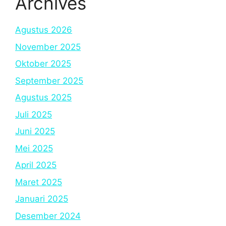
Archives
Agustus 2026
November 2025
Oktober 2025
September 2025
Agustus 2025
Juli 2025
Juni 2025
Mei 2025
April 2025
Maret 2025
Januari 2025
Desember 2024