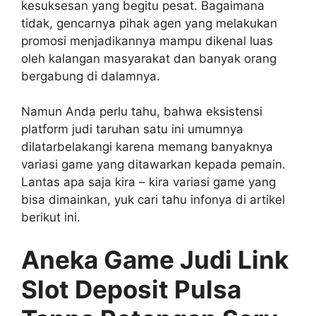
kesuksesan yang begitu pesat. Bagaimana
tidak, gencarnya pihak agen yang melakukan
promosi menjadikannya mampu dikenal luas
oleh kalangan masyarakat dan banyak orang
bergabung di dalamnya.
Namun Anda perlu tahu, bahwa eksistensi
platform judi taruhan satu ini umumnya
dilatarbelakangi karena memang banyaknya
variasi game yang ditawarkan kepada pemain.
Lantas apa saja kira – kira variasi game yang
bisa dimainkan, yuk cari tahu infonya di artikel
berikut ini.
Aneka Game Judi Link
Slot Deposit Pulsa