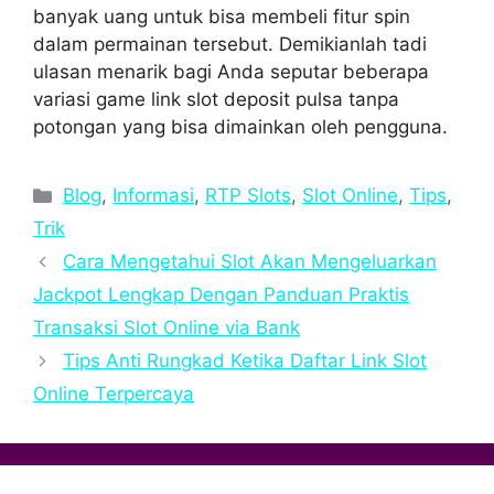
banyak uang untuk bisa membeli fitur spin
dalam permainan tersebut. Demikianlah tadi
ulasan menarik bagi Anda seputar beberapa
variasi game link slot deposit pulsa tanpa
potongan yang bisa dimainkan oleh pengguna.
Kategori
Blog
,
Informasi
,
RTP Slots
,
Slot Online
,
Tips
,
Trik
Cara Mengetahui Slot Akan Mengeluarkan
Jackpot Lengkap Dengan Panduan Praktis
Transaksi Slot Online via Bank
Tips Anti Rungkad Ketika Daftar Link Slot
Online Terpercaya