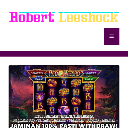
Langsung
ke
isi
Menu