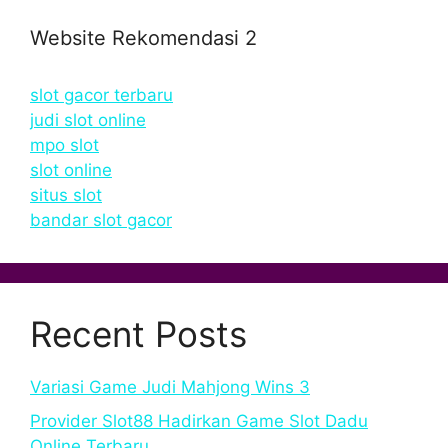
Website Rekomendasi 2
slot gacor terbaru
judi slot online
mpo slot
slot online
situs slot
bandar slot gacor
Recent Posts
Variasi Game Judi Mahjong Wins 3
Provider Slot88 Hadirkan Game Slot Dadu
Online Terbaru