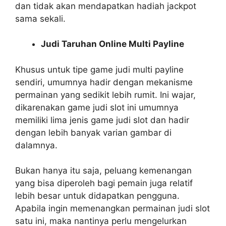
dan tidak akan mendapatkan hadiah jackpot
sama sekali.
Judi Taruhan Online Multi Payline
Khusus untuk tipe game judi multi payline
sendiri, umumnya hadir dengan mekanisme
permainan yang sedikit lebih rumit. Ini wajar,
dikarenakan game judi slot ini umumnya
memiliki lima jenis game judi slot dan hadir
dengan lebih banyak varian gambar di
dalamnya.
Bukan hanya itu saja, peluang kemenangan
yang bisa diperoleh bagi pemain juga relatif
lebih besar untuk didapatkan pengguna.
Apabila ingin memenangkan permainan judi slot
satu ini, maka nantinya perlu mengelurkan