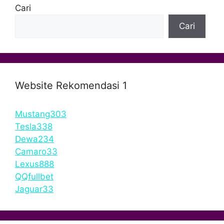
Cari
Cari
Website Rekomendasi 1
Mustang303
Tesla338
Dewa234
Camaro33
Lexus888
QQfullbet
Jaguar33